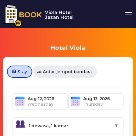
Viola Hotel
BOOK
Jazan Hotel
Hotel Viola
🏨 Stay
🚗 Antar-jemput bandara
Wednesday
Thursday
▼