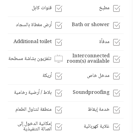
مطبخ
قنوات كابل
Bath or shower
أرض مغطاة بالسجاد
مدفأة
Additional toilet
Interconnected
تلفزيون بشاشة مسطحة
room(s) available
مدخل خاص
أريكة
Soundproofing
بلاط / أرضية رخامية
خدمة إيقاظ
منطقة لتناول الطعام
إمكانية الدخول إلى
غلاية كهربائية
الصالة التنفيذية