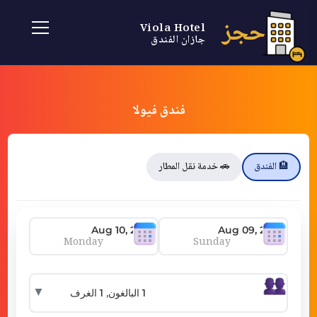
حجز
Viola Hotel
جازان الفندق
فندق فيولا
🏨 الفندق
🚗 خدمة نقل المطار
Monday
Sunday
▼