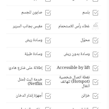
بلسم
صابون للجسم
غطاء رأس للاستحمام
مقبس بجانب السرير
محوّل
وسادة ريش
وسادة بدون ريش
وسادة طبيّة
Accessible by lift
إطلالة على شارع هادئ
نقطة اتصال شخصية
خدمة البث (مثل
(Hotspot) للهاتف
Netflix)
النقال
خزائن
أجهزة إنذار الدخان