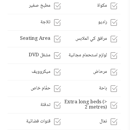
مكواة
مطبخ صغير
راديو
ثلاجة
مرافق كي الملابس
Seating Area
لوازم استحمام مجانية
مشغل DVD
مرحاض
ميكروويف
باحة
حمّام خاص
Extra long beds (>
تدفئة
2 metres)
نعال
قنوات فضائية