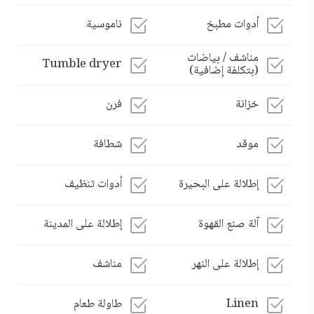
أدوات مطبخ
ناموسية
مناشف / بياضات
Tumble dryer
(بتكلفة إضافية)
خزانة
فرن
موقد
شطافة
إطلالة على البحيرة
أدوات تنظيف
آلة صنع القهوة
إطلالة على المدينة
إطلالة على النهر
مناشف
Linen
طاولة طعام