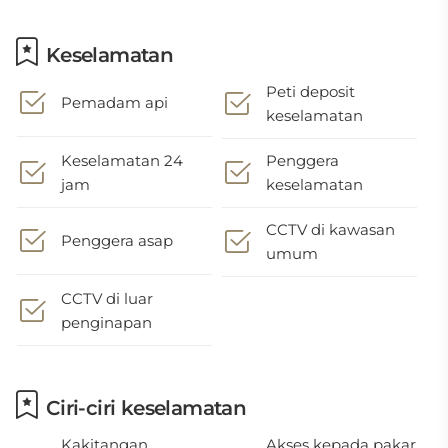
Keselamatan
Peti deposit
Pemadam api
keselamatan
Keselamatan 24
Penggera
jam
keselamatan
CCTV di kawasan
Penggera asap
umum
CCTV di luar
penginapan
Ciri-ciri keselamatan
Kakitangan
Akses kepada pakar