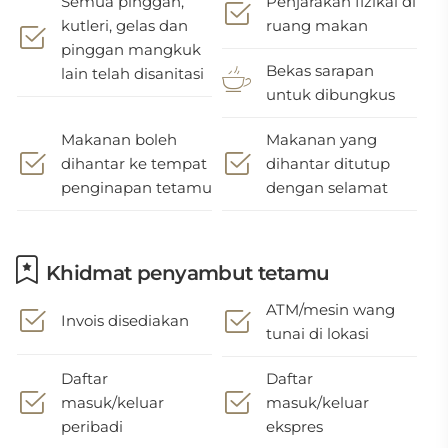
Semua pinggan,
Penjarakan fizikal di
kutleri, gelas dan
ruang makan
pinggan mangkuk
Bekas sarapan
lain telah disanitasi
untuk dibungkus
Makanan boleh
Makanan yang
dihantar ke tempat
dihantar ditutup
penginapan tetamu
dengan selamat
Khidmat penyambut tetamu
ATM/mesin wang
Invois disediakan
tunai di lokasi
Daftar
Daftar
masuk/keluar
masuk/keluar
peribadi
ekspres